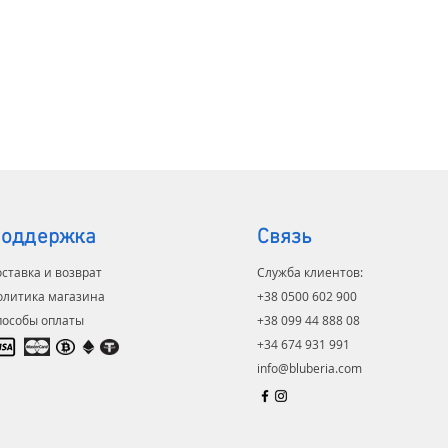
ННОСТИ:
лировочный клапан
ма внутренней связи
коговорящая телефонная система
ижная кровать
ородные газоанализаторы
околирование данных
ки дыма
ма кондиционирования воздуха
ение, нагрев)
иляционный доводчик
оддержка
Связь
ма управления
ставка и возврат
Служба клиентов:
ительные опции:
олитика магазина
+38 0500 602 900
пособы оплаты
+38 099 44 888 08
ийные батареи
+34 674 931 991
итор
info@bluberia.com
етка LED
я 3 года (+2 года опция)