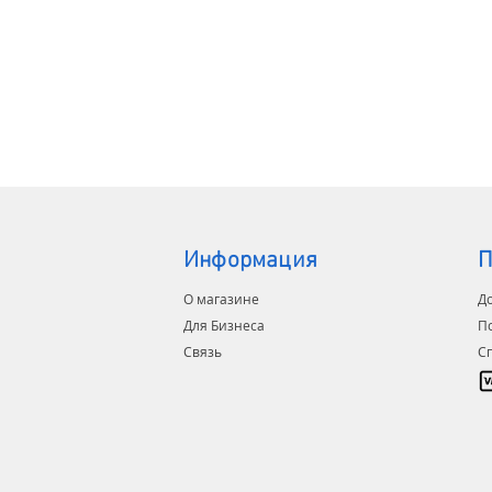
ОСОБЕ
- регу
- систе
- гром
- выдв
- кисл
- прот
- датчи
-систе
(охлажд
Информация
- вент
П
-систе
О магазине
До
Для Бизнеса
Дополн
П
Связь
С
- авар
-TV мон
- подсв
Гаранти