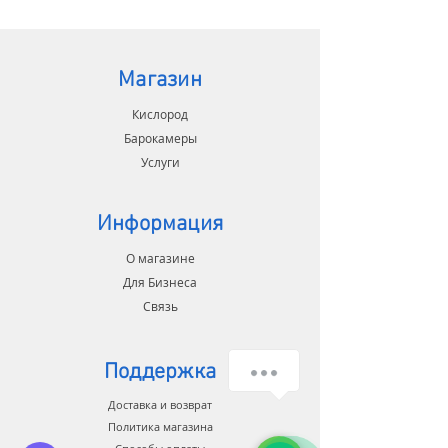
Beach. Специально разработана
для салонов красоты,
оздоровительных комплексов,
клиник и санаториев.
Магазин
Длинна: 220см. Диаметр: 90cm.
Давление внутри 1.5ATA/7PSI. Вес
Кислород
255 кг
Барокамеры
Услуги
Камера сделана из нержавеющей
стали с лакокрасочным
покрытием. Внутри
Информация
высококачественная обивка.
О магазине
В
Для Бизнеса
комплекте: Барокамера, Система
Связь
насыщения воздуха кислородом
10л/мин, Система связи,
Компрессор, Кондиционер
Поддержка
воздуха, матрас, подушка,
Доставка и возврат
кислородная маска.
Политика магазина