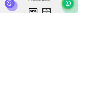
Особенностью данного товара
Способы оплаты
является его долговечность и
ориентация на обслуживание
бизнеса.
Действует гарантия на 5 лет.
Возврат товара согласно
законодательства Украины.
Связь
Бесплатная доставка по Киеву.
Служба клиентов:
+38 0500 602 900
+38 099 44 888 08
+34 674 931 991
info@bluberia.com