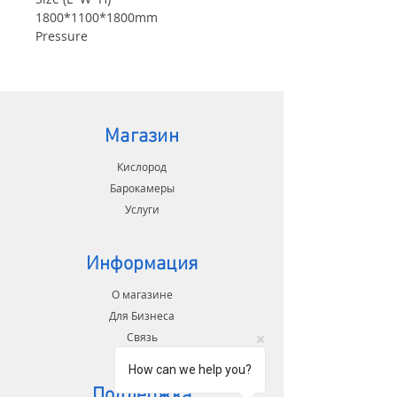
1800*1100*1800mm
Pressure
1.5ATA
Chamber Cabin: Material:
3mm±0.2
304 Stainless Steel
Transparent Door: Material:
Магазин
8mm±0.2 Polycarbonate
Door Size(L*H)
Кислород
500mm*1160mm
Барокамеры
Weight
Услуги
420KG
Информация
О магазине
Для Бизнеса
Связь
How can we help you?
Поддержка