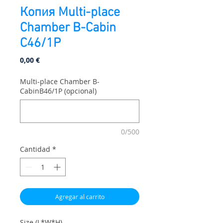
Копия Multi-place
Chamber B-Cabin
C46/1P
Precio
0,00 €
Multi-place Chamber B-
CabinB46/1P (opcional)
0/500
Cantidad
*
Agregar al carrito
Size (L*W*H)