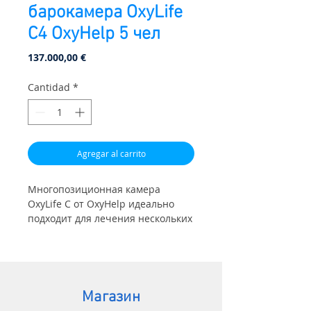
барокамера OxyLife
C4 OxyHelp 5 чел
Precio
137.000,00 €
Cantidad
*
Agregar al carrito
Многопозиционная камера
OxyLife C от OxyHelp идеально
подходит для лечения нескольких
пациентов одновременно или с
одной медсестрой или
наблюдателем для наблюдения за
пациентами и оказания помощи
во время терапии, с
Магазин
электронными функциями или в