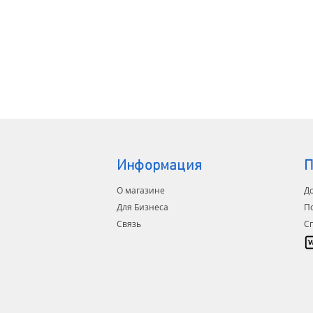
Мы про
установ
модерн
Также о
доставк
Информация
П
О магазине
До
Для Бизнеса
П
Связь
С