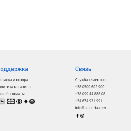
водим доставку,
ку, полное обслуживание и
изацию нашего оборудования.
бучаем персонал. Сроки
и 25-45 дней.
оддержка
Связь
ставка и возврат
Служба клиентов:
олитика магазина
+38 0500 602 900
пособы оплаты
+38 099 44 888 08
+34 674 931 991
info@bluberia.com