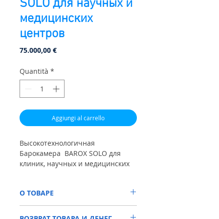
SOLO для научных и
медицинских
центров
Prezzo
75.000,00 €
Quantità
*
Aggiungi al carrello
Высокотехнологичная
Барокамера BAROX SOLO для
клиник, научных и медицинских
центров от ведущего турецкого
бренда BAROX.
О ТОВАРЕ
Основательная и очень
Это информация о товаре. Расскажите
качественная камера для
ВОЗВРАТ ТОВАРА И ДЕНЕГ
подробно, что он из себя представляет,