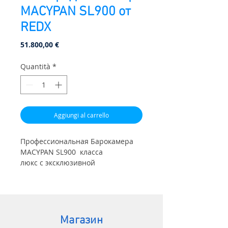
МАСYPAN SL900 от
REDX
Prezzo
51.800,00 €
Quantità
*
Aggiungi al carrello
Профессиональная Барокамера
МАСYPAN SL900 класса
люкс с эксклюзивной
дизайнерской линии от REDX.
Внутри оббивка из
натуральной кожи теленка,
ортопедический
кокосовый матрас и подушка с
Магазин
гусинным пухом. Также