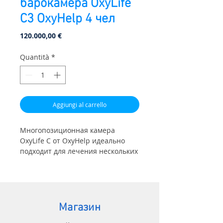
барокамера OxyLife
C3 OxyHelp 4 чел
Prezzo
120.000,00 €
Quantità
*
Aggiungi al carrello
Многопозиционная камера
OxyLife C от OxyHelp идеально
подходит для лечения нескольких
пациентов одновременно или с
одной медсестрой или
наблюдателем для наблюдения за
пациентами и оказания помощи
во время терапии, с
Магазин
электронными функциями или в