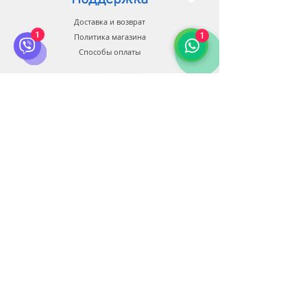
Доставка и возврат
Мы проводим доставку,
1
1
установку, полное обслуживание и
Политика магазина
модернизацию
Способы оплаты
нашего оборудования. Также
обучаем персонал. Сроки
доставки 25-45 дней.
Связь
Служба клиентов:
+38 0500 602 900
+38 099 44 888 08
+34 674 931 991
info@bluberia.com