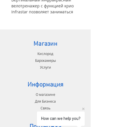
велотренажер с функцией крио
Infrastar позволяет заниматься
спортом под инфракрасными
лучами.
Также есть функции:
- коллагенова лампа
Магазин
- ароматерапия
- охлаждение крио до -20 (жидким
Кислород
азотом)
Барокамеры
- Телевиденье и wifi
Услуги
Такие функции способствуют
сжиганию быстрому похудению
Информация
и улучшают общее здоровье.
О магазине
Также занятия на велотренажоре
становится более увлекательным
Для Бизнеса
и полезным.
Связь
Доступны в белом и черном
How can we help you?
цветах.
Поддержка