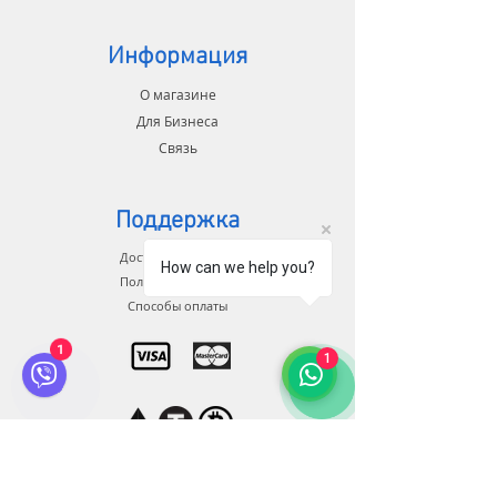
Receiver：TBSNanoRX
payload weight：1.5kg
Features:
Информация
1.7 inch Frame, high cost
О магазине
performance, suitable for long-
distance sailing
Для Бизнеса
2. High efficiency motor, takeoff
Связь
load weight about 1.5KG
3. The first visual flight experience,
precision flight
Поддержка
Доставка и возврат
MOQ 1000
How can we help you?
Политика магазина
Способы оплаты
1
1
Связь