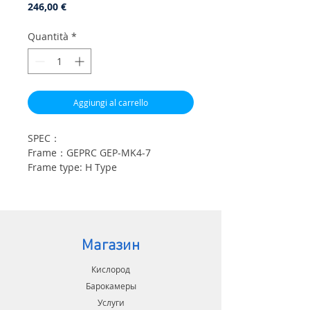
Prezzo
246,00 €
Quantità
*
Aggiungi al carrello
SPEC：
Frame：GEPRC GEP-MK4-7
Frame type: H Type
FC：GEPRC F405 FC
ESC：GEPRC 50A ESC 4IN1 2-6S
VTX：GEPRC RAD 1.6W
Antenna：GEPRC MOMODA Cherry
5.8G
Магазин
Camera：Caddx H1
Motors：GEPRC EM2810 1350KV
Кислород
Motors Pro
Барокамеры
Props：GF7037-3
Услуги