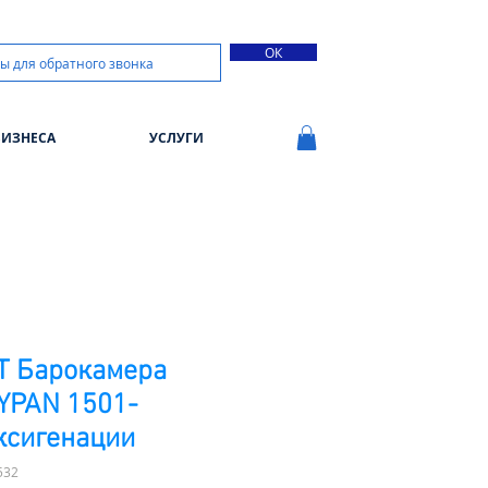
ОК
БИЗНЕСА
УСЛУГИ
T Барокамера
YPAN 1501-
ксигенации
532