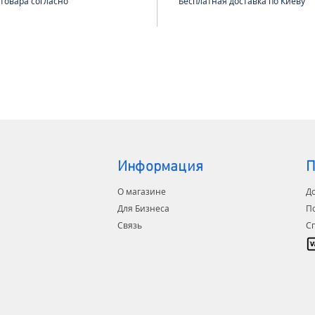
 товара согласно
Бесплатная доставка по Киеву
матрас,
Особен
его дол
обслуж
Информация
П
О магазине
До
Для Бизнеса
П
Связь
С