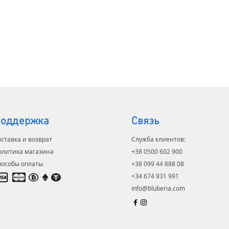
 подушка, кислородная маска.
ностью данного товара является
говечность и ориентация на
ивание бизнеса.
оддержка
Связь
ставка и возврат
Служба клиентов:
олитика магазина
+38 0500 602 900
пособы оплаты
+38 099 44 888 08
+34 674 931 991
info@bluberia.com