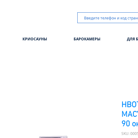
КРИОСАУНЫ
БАРОКАМЕРЫ
ДЛЯ 
HBO
МАС
90 о
SKU: 000