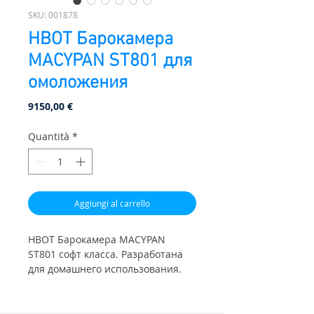
SKU: 001878
HBOT Барокамера
МАСYPAN ST801 для
омоложения
Prezzo
9150,00 €
Quantità
*
Aggiungi al carrello
HBOT Барокамера МАСYPAN
ST801 софт класса. Разработана
для домашнего использования.
Длинна: 225см, Диаметр: 80cm.
Давление: 1.3ATA(4psi). Вес 75 кг