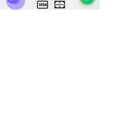
Бесплатная доставка по Киеву
Связь
Служба клиентов:
+38 0500 602 900
+38 099 44 888 08
+34 674 931 991
info@bluberia.com
BLUBERIA