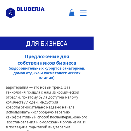
BLUBERIA
ДЛЯ БИЗНЕСА
Предложение для
собственников бизнеса
(оздоровительных курортов санаториев,
домов отдыха и косметологических
клиник)
Баротерапия — это новый тренд.
Эта
технология пришла к нам из космической
отрасли, по- этому была
доступна
малому
количеству людей.
Индустрия
красоты
относительно недавно начала
использовать кислородную терапию
как
эффективный
способ
послеоперационного
восстановления
и омоложения организма. И
в последние годы такой вид терапии