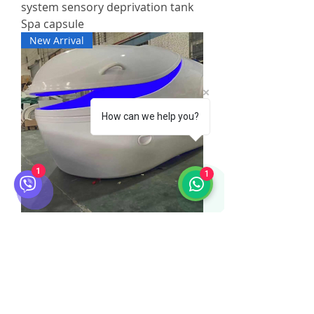
system sensory deprivation tank
Spa capsule
New Arrival
How can we help you?
1
1
Luxurious big/small size floatation
therapy tank/pod floating capsule
for spa