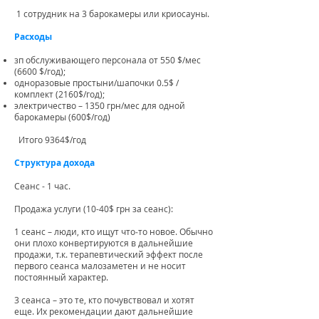
1 сотрудник на 3 барокамеры или криосауны.
Расходы
зп обслуживающего персонала от 550 $/мес
(6600 $/год);
одноразовые простыни/шапочки 0.5$ /
комплект (2160$/год);
электричество – 1350 грн/мес для одной
барокамеры (600$/год)
Итого 9364$/год
Структура дохода
Сеанс - 1 час.
Продажа услуги (10-40$ грн за сеанс):
1 сеанс – люди, кто ищут что‑то новое. Обычно
они плохо конвертируются в дальнейшие
продажи, т.к. терапевтический эффект после
первого сеанса малозаметен и не носит
постоянный характер.
3 сеанса – это те, кто почувствовал и хотят
еще. Их рекомендации дают дальнейшие