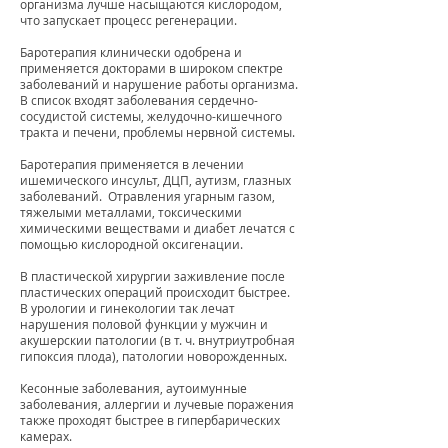
организма лучше насыщаются кислородом,
что запускает процесс регенерации.
Баротерапия клинически одобрена и
применяется докторами в широком спектре
заболеваний и нарушение работы организма.
В список входят заболевания сердечно-
сосудистой системы, желудочно-кишечного
тракта и печени, проблемы нервной системы.
Баротерапия применяется в лечении
ишемического инсульт, ДЦП, аутизм, глазных
заболеваний. Отравления угарным газом,
тяжелыми металлами, токсическими
химическими веществами и диабет лечатся с
помощью кислородной оксигенации.
В пластической хирургии заживление после
пластических операций происходит быстрее.
В урологии и гинекологии так лечат
нарушения половой функции у мужчин и
акушерскии патологии (в т. ч. внутриутробная
гипоксия плода), патологии новорожденных.
Кесонные заболевания, аутоимунные
заболевания, аллергии и лучевые поражения
также проходят быстрее в гипербарических
камерах.