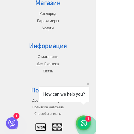
Яркий таймер на лицевой
Магазин
панели отображает время
работы в минутах;
Кислород
Удобные кнопки на корпусе
Барокамеры
для простого и быстрого
Услуги
управления и настройки;
Универсальный прибор
подходит для использования
Информация
дома и для применения в
О магазине
специализированных
лечебных учреждениях.
Для Бизнеса
Связь
Поддержка
How can we help you?
Доставка и возврат
Политика магазина
Способы оплаты
1
1