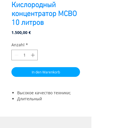
Кислородный
концентратор MCBO
10 литров
Preis
1.500,00 €
Anzahl
*
In den Warenkorb
Высокое качество техники;
Длительный
эксплуатационный срок;
Наличие колёсиков для
незатруднительного
перемещения техники;