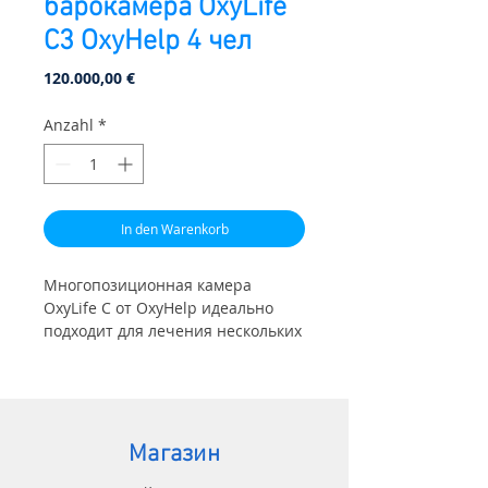
барокамера OxyLife
C3 OxyHelp 4 чел
Preis
120.000,00 €
Anzahl
*
In den Warenkorb
Многопозиционная камера
OxyLife C от OxyHelp идеально
подходит для лечения нескольких
пациентов одновременно или с
одной медсестрой или
наблюдателем для наблюдения за
пациентами и оказания помощи
во время терапии, с
Магазин
электронными функциями или в