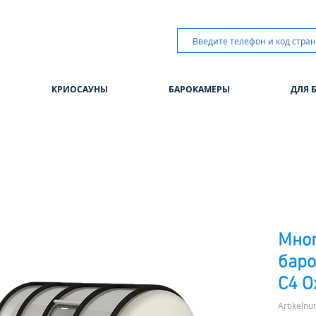
КРИОСАУНЫ
БАРОКАМЕРЫ
ДЛЯ 
Мно
баро
C4 O
Artikeln