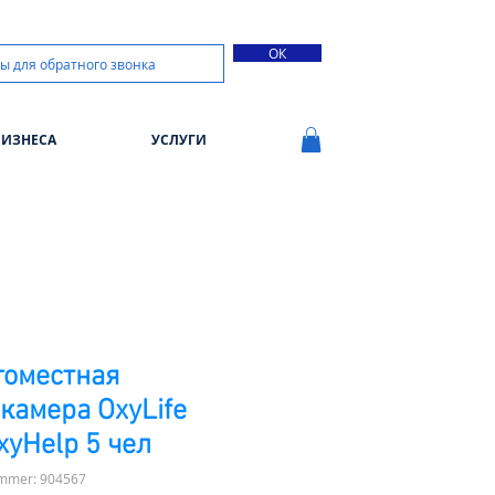
ОК
БИЗНЕСА
УСЛУГИ
гоместная
камера OxyLife
xyHelp 5 чел
ummer: 904567