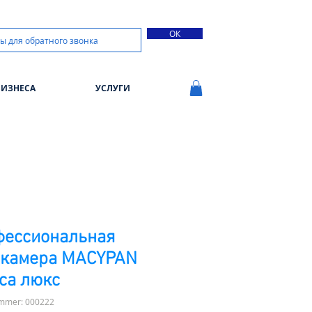
ОК
БИЗНЕСА
УСЛУГИ
фессиональная
окамера МАСYPAN
са люкс
ummer: 000222