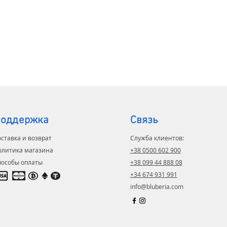
ностью данного товара является
говечность и ориентация на
ивание бизнеса.
оддержка
Связь
ставка и возврат
Служба клиентов:
олитика магазина
+38 0500 602 900
пособы оплаты
+38 099 44 888 08
+34 674 931 991
info@bluberia.com