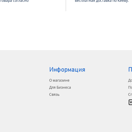
 товара согласно
Бесплатная доставка по Киеву.
Особен
его дол
обслуж
Информация
П
О магазине
До
Для Бизнеса
П
Связь
С