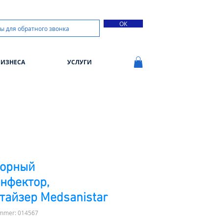
ОК
БИЗНЕСА
УСЛУГИ
сорный
нфектор,
тайзер Medsanistar
ummer: 014567