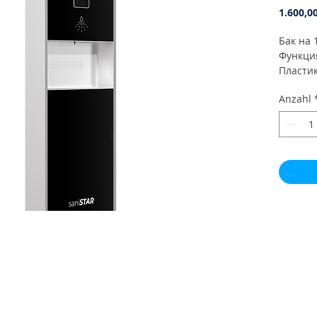
1.600,0
Бак на 
Функци
Пласти
на выб
Anzahl