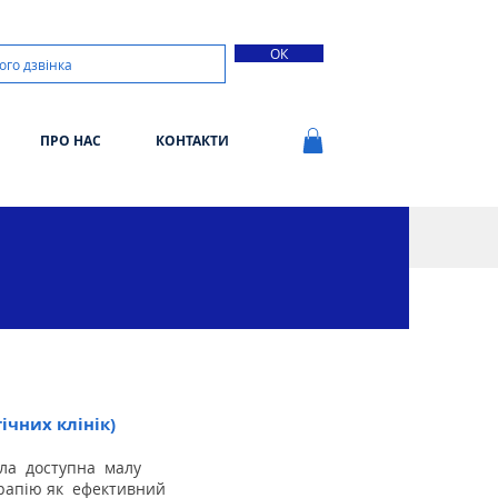
ОК
ПРО НАС
КОНТАКТИ
ічних клінік)
ула
доступна
малу
рапію як
ефективний