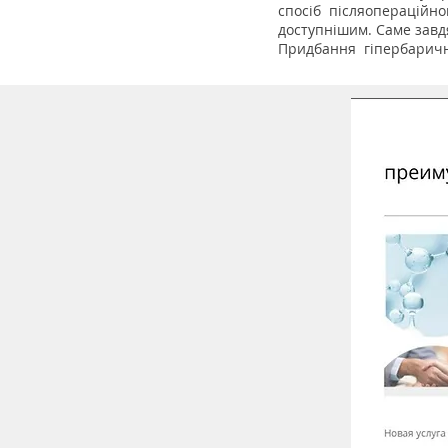
спосіб
післяопераційно
доступнішим. Саме завд
Придбання
гіпербаричн