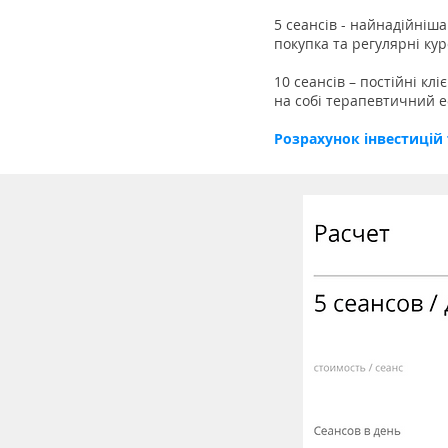
5 сеансів - найнадійніш
покупка та регулярні ку
10 сеансів – постійні кл
на собі терапевтичний е
Розрахунок інвестицій 