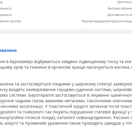
схвалено
ня в барокамері відбувається завдяки підвищеному тиску та кок
 цьому кров та тканини в організмі краще насичуються киснем,
хвалена та застосовується лікарями у широкому спектрі захвор
писку входять захворювання серцево-судинної системи, шлунков
вої системи. Баротерапія застосовується в лікуванні ішемічного 
уєння чадним газом, важкими металами, токсичними хімічними
кисневої оксигенації. У пластичній хірургії загоєння після пла
рології та гінекології так лікують порушення статевої функції у 
рішньоутробна гіпоксія плода), патології новонароджених. Кесонні
я, алергії та променеві ураження також проходять швидше у гі