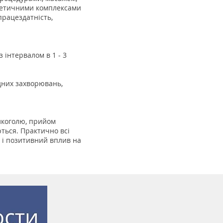
сметичними комплексами
працездатність,
з інтервалом в 1 - 3
дних захворювань,
алкоголю, прийом
ються. Практично всі
 і позитивний вплив на