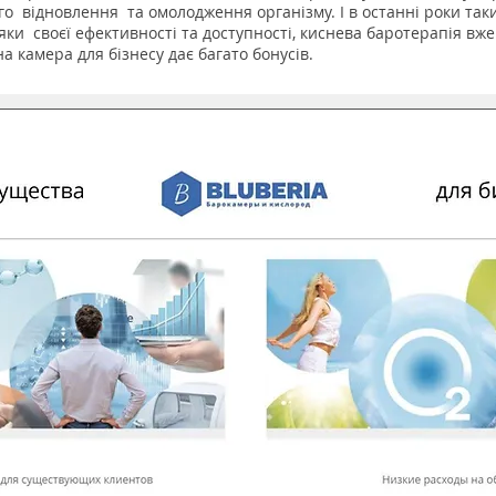
го
відновлення
та омолодження організму. І в останні роки таки
яки
своєї ефективності та доступності, киснева баротерапія вж
а камера для бізнесу дає багато бонусів.