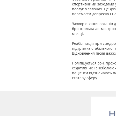
спортивними заходами у
послуг в салонах. Це до
перемогти депресію і на
Захворювання органів д
бронхіальна астма, хроні
місяці.
Реабілітація при синдр
підтримка стабільного г
Відновлення після важк
Поліпшується сон, прохо
седативних і знеболюючи
пацієнти відзначають п
статеву сферу.