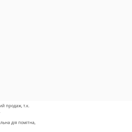
й продаж, т.к.
у.
альна дія помітна,