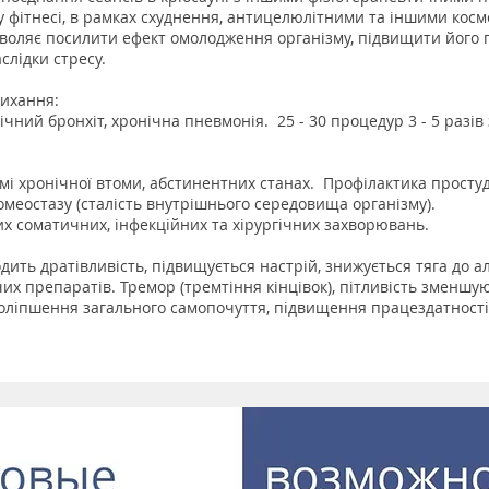
 фітнесі, в рамках схуднення, антицелюлітними та іншими ко
зволяє посилити ефект омолодження організму, підвищити його 
слідки стресу.
ихання:
чний бронхіт, хронічна пневмонія. 25 - 30 процедур 3 - 5 разів 
омі хронічної втоми, абстинентних станах. Профілактика просту
омеостазу (сталість внутрішнього середовища організму).
их соматичних, інфекційних та хірургічних захворювань.
дить дратівливість, підвищується настрій, знижується тяга до 
х препаратів. Тремор (тремтіння кінцівок), пітливість зменшу
оліпшення загального самопочуття, підвищення працездатності