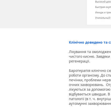
Клінічно доведено та 
Лікування та омолоджен
чистого кисню. Завдяки
регенерації.
Баротерапія клінічно с
роботи організму. До с
печінки, проблеми нерво
очних захворювань. Отр
лікуються за допомогою 
відбувається швидше. В у
патології (в т. ч. внут
аутоімунні захворюванн