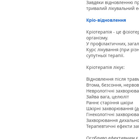
Завдяки відновленню про
тривалий лікувальний еф
Кріо-відновлення
Кріотерапія - це фізіот
організму.
У профілактичних, загал
Курс лікування (при різн
супутньої терапії.
Кріотерапія лікує:
Відновлення після трав
Втома, безсоння, нерво
Неврологічні захворюва
Зайва вага, целюліт
Раннє старіння шкіри
Шкірні захворювання (де
Гінекологічні захворюван
Захворювання дихальної 
Терапевтичні ефекти заг
Особливо ефективним є 