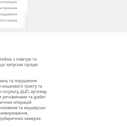
тейлю з повітря та
 що запускає процес
ювань та порушення
о-кишкового тракту та
інсульту, ДЦП, аутизму,
 речовинами та діабет
стичних операцій
чоловіків та акушерські
 захворювання,
пербаричних камерах.