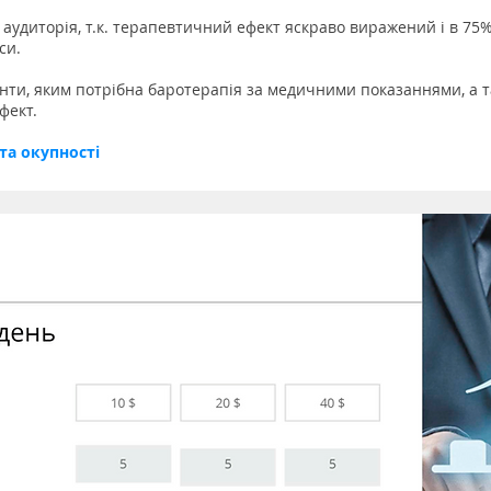
а аудиторія, т.к. терапевтичний ефект яскраво виражений і в 75
рси.
ієнти, яким потрібна баротерапія за медичними показаннями, а та
фект.
та окупності