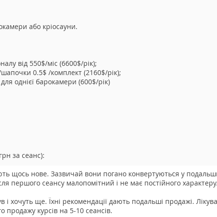
рокамери або кріосауни.
алу від 550$/міс (6600$/рік);
шапочки 0.5$ /комплект (2160$/рік);
 для однієї барокамери (600$/рік)
грн за сеанс):
ають щось нове. Зазвичай вони погано конвертуються у подальши
ля першого сеансу малопомітний і не має постійного характер
чув і хочуть ще. Їхні рекомендації дають подальші продажі. Лікув
 продажу курсів на 5-10 сеансів.