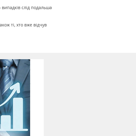
% випадків слід подальша
кож ті, хто вже відчув