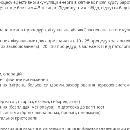
цесу ефективної акумуляції енергії в клітинах після курсу баро
ект ще близько 4-5 місяців. Підвищується лібідо, відчуття бадьо
ерапевтична процедура, лікувальна дія якої заснована на стиму
ьних лікувальних цілях призначають 10 - 25 процедур загальної 
их захворюваннях) - 20 - 30 процедур, в залежності від патології
м, операцій
ве і фізичне виснаження
ння (мігрень, больові синдроми, захворювання нервової систем
рматит, псоріаз, екзема, себорея, акне)
ня (безпліддя, менопауза) і підготовка до вагітності
системи (бронхіальна астма, бронхіт, пневмонія)
альної кріотерапії:
поєднання сеансів в кріосауні з іншими фізіотерапевтичними 