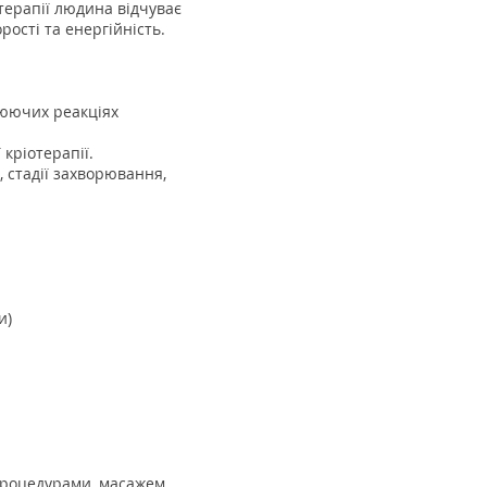
терапії людина відчуває
рості та енергійність.
люючих реакціях
кріотерапії.
, стадії захворювання,
и)
процедурами, масажем,