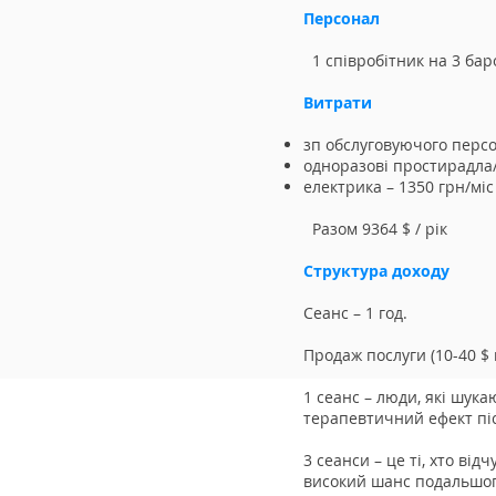
Персонал
1 співробітник на 3 ба
Витрати
​
зп обслуговуючого персон
одноразові простирадла/
електрика – 1350 грн/міс
Разом 9364 $ / рік
Структура доходу
Сеанс – 1 год.
Продаж послуги (10-40 $ 
1 сеанс – люди, які шук
терапевтичний ефект піс
3 сеанси – це ті, хто від
високий шанс подальшого