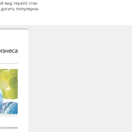
й вид терапії стає
е досить популярна.